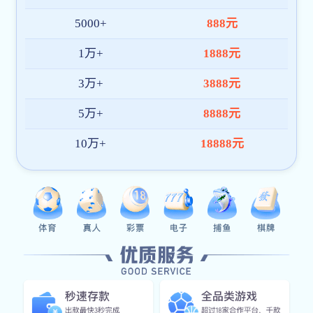
以信任构建口碑
所有服务均基于合规化机制运营，平台数据透明、交
易流程规范，长期致力于构建高可信度生态系统，持
续服务全球数百万用户，树立良好品牌形象。
多语言，多区域
支持多语种界面与主流货币结算方式，2026世界杯足
球官网 已服务覆盖东南亚、欧洲、中东等重点市场，
具备全球运营与本地适配的服务能力。