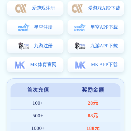
2026世界杯足球官网 专注于构建一个以赛事内容、数据服务
与智能分析为核心的数字生态平台，聚焦全球体育用户的实
时信息与多终端互动体验。平台以稳定技术架构和合规体系
赢得市场认可，深受2026·美加墨世界杯(FIFAWorldCup)官
网入口用户喜爱。
技术驱动，性能优先
平台采用自研系统架构，持续优化加载速度与数据传
输流程，通过部署全球 CDN 加速节点，实现不同地
区高速访问与高并发下的稳定运行，全面提升用户操
作流畅度。