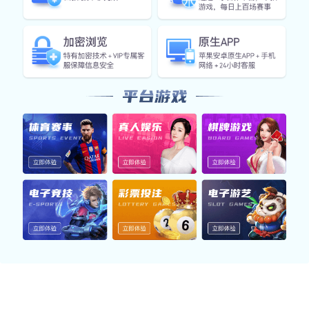
持续优化，数据驱动
平台基于用户行为分析，不断迭代功能细节与视觉交
互体验，结合 AI 智能算法与赛事数据，为用户提供
精准内容分发与个性化推荐，增强整体互动价值。
为什么全球用户都信赖2026世界杯足
球官网？
我们不仅是体育赛事数据平台，更是一站式的信
息服务提供商。从实时数据同步到安全机制建