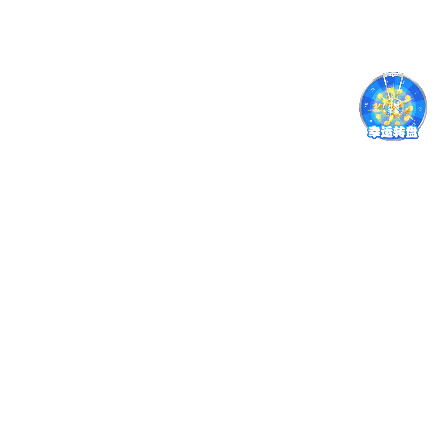
互动内容
提供多种媒体形式如图文、短视频、集锦回顾，提升2026
世界杯足球官网 的平台使用粘性与用户参与感。
多维安全防御模型
2026世界杯足球官网从多个层面构建立体式防御体系，涵盖
数据传输、账户操作与隐私保护，力求为用户营造安全、稳