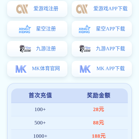
2026世界杯足球官网 专注于构建一个以赛事内容、数据服务
与智能分析为核心的数字生态平台，聚焦全球体育用户的实
时信息与多终端互动体验。平台以稳定技术架构和合规体系
赢得市场认可，深受2026·美加墨世界杯(FIFAWorldCup)官
网入口用户喜爱。
技术驱动，性能优先
平台采用自研系统架构，持续优化加载速度与数据传
输流程，通过部署全球 CDN 加速节点，实现不同地
区高速访问与高并发下的稳定运行，全面提升用户操
作流畅度。