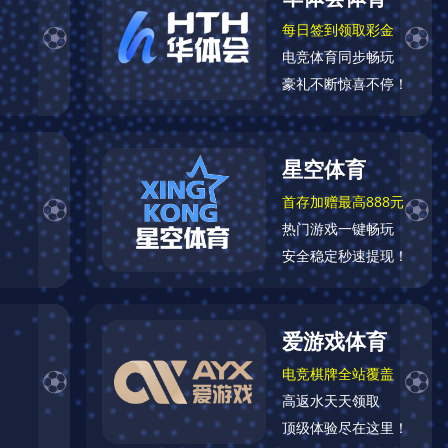
育数据平台
生态平台，聚焦全球体育用
026·美加墨世界杯
制运营，平台数据透明、交易流程规范，长期
系统，持续服务全球数百万用户，树立良好品