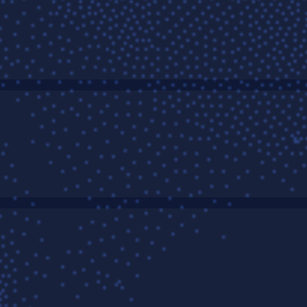
世界杯足球官网 · 值得信赖的体
 专注于构建一个以赛事内容、数据服务与智能分析为核心的数字
端互动体验。平台以稳定技术架构和合规体系赢得市场认可，深受2
(FIFAWorldCup)官网入口用户喜爱。
以信任构建口碑
数据传输流程，通过部署
所有服务均基于合规化机
问与高并发下的稳定运行，全
致力于构建高可信度生态