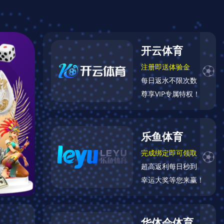
App
公司
体育
注册入口
简介
新闻
26世界杯足球官网
赛事实
界杯足球官网APP
为您带来高速、高清、
访问