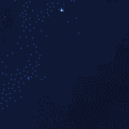
建设，再到用户服务体系，2026世界
综合体验。
极速系统处理能力
百万级用户口碑推荐
搭载自研技术架构，支持海量
逾百万用户真实体验与推荐反馈，
秒级传输和事件推送，页面响
印证了2026世界杯足球官网在数
速，确保用户在高峰时段也能
据精准度、服务响应速度与平台稳
畅使用，无卡顿无中断。
定性上的长期优势与专业实力。