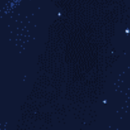
站式的信息服务提供商。从实时数据同步到安全机制
网始终致力于为全球用户带来可靠、高效、便捷的
双重加密
覆盖全球体育赛事
SL 安全协议与
每天更新数千场全球热门体育与电
平台
对用户信息及操作
子竞技赛事，包括英超、NBA、
数据
密处理，打造一个
LOL、羽毛球、F1 等，涵盖主流
应迅
明的体育数据平
与小众赛事，内容全面、分类清
流
。
晰。