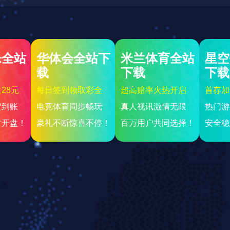
牌形象。
持续优化，数据
世界杯足球官网 已服务覆盖
平台基于用户行为分析，不
营与本地适配的服务能
能算法与赛事数据，为用
互动价值。
全球用户都信赖2026世界杯足