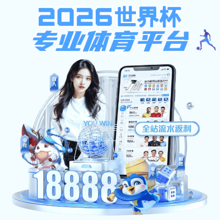
注册入口
全天更新 ·
2026世界杯足
球官网
赛事实时同步
无论您身在何处，
2026世界杯足球官网APP
为您带
来高速、高清、稳定的观赛体验。
下载客户端
网页端访问