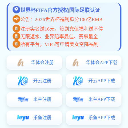
2026世界杯足球官网 · 值得信赖的体
育数据平台