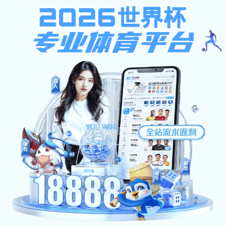
注册入口
全天更新 ·
2026世界杯足
球官网
赛事实时同步
无论您身在何处，
2026世界杯足球官网APP
为您带
来高速、高清、稳定的观赛体验。
下载客户端
网页端访问