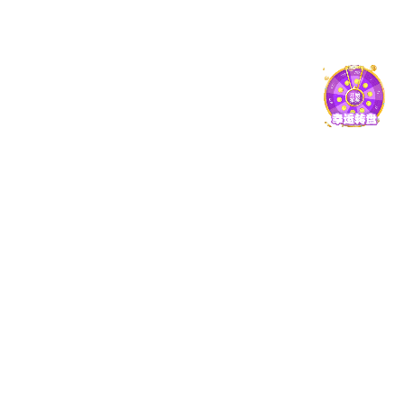
互动内容
提供多种媒体形式如图文、短视频、集锦回顾，提升2026
世界杯足球官网 的平台使用粘性与用户参与感。
多维安全防御模型
2026世界杯足球官网从多个层面构建立体式防御体系，涵盖
数据传输、账户操作与隐私保护，力求为用户营造安全、稳