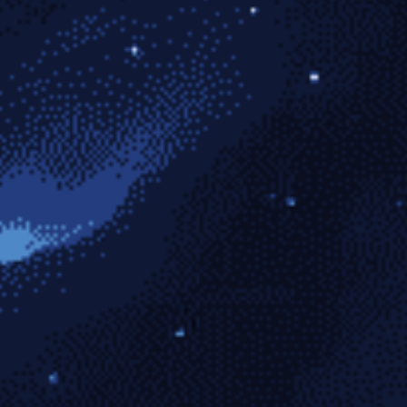
2026世界杯
身份认证层
双因子验证
行为识别
通过设备指纹识别、人机验证等方式，全面阻挡
非法访问尝试。