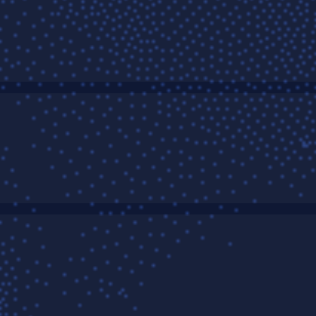
世界杯足球官网 · 值得信赖的体
 专注于构建一个以赛事内容、数据服务与智能分析为核心的数字
端互动体验。平台以稳定技术架构和合规体系赢得市场认可，深受2
(FIFAWorldCup)官网入口用户喜爱。
以信任构建口碑
数据传输流程，通过部署
所有服务均基于合规化机
问与高并发下的稳定运行，全
致力于构建高可信度生态