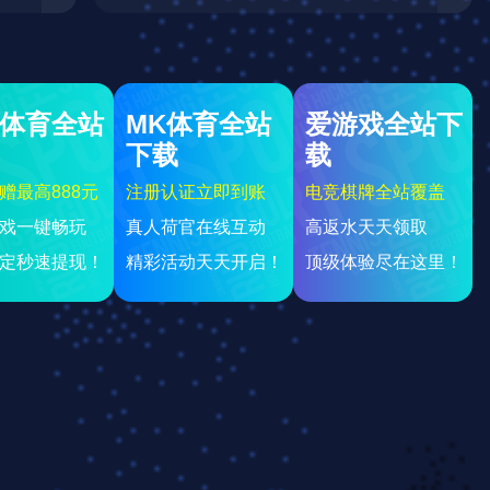
驱动
断迭代功能细节与视觉交互体验，结合 AI 智
户提供精准内容分发与个性化推荐，增强整体
球官网？