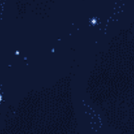
全方位赛事服务
6世界杯足球官网 提供覆盖多项目的专业内容，让你随时掌握第一手
赛事解说
多语种解说覆盖国际赛事，结合战术分析与实时
解读，提升用户观赛理解深度。