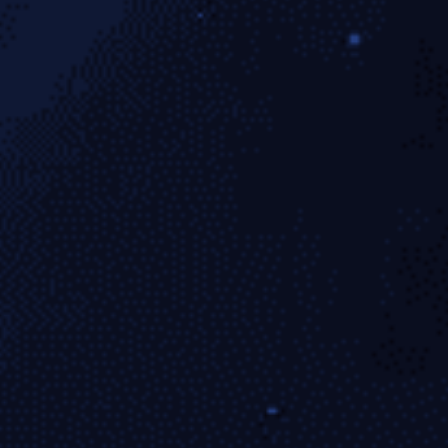
26世界杯足球官网 · 应用版本更
每一次更新，都是为提供更高效、更沉浸式的赛事体验而前行。
的性能压力。
配主流网络环境。
快速回放。