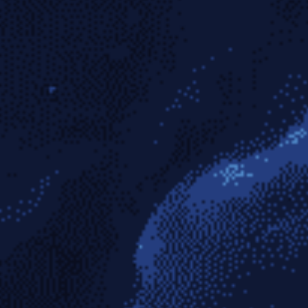
赛事专题
整合重要赛事专题页、球队档案与图文集锦，适
合深入了解比赛背景与阵容走势。