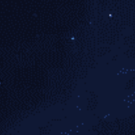
电竞频道
热门电竞赛事全覆盖，支持边看边聊功能，打造
专属电竞内容互动专区。