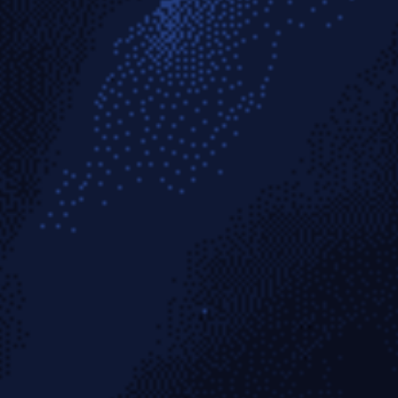
多维安全防御模型
足球官网从多个层面构建立体式防御体系，涵盖数据传输、账户操作
为用户营造安全、稳定的使用体验。
数据加密层
SSL加密
隔离存储
所有用户数据经2026·美加墨世界杯
(FIFAWorldCup)官网入口安全处理，并在服务器
内部分层存储隔离。