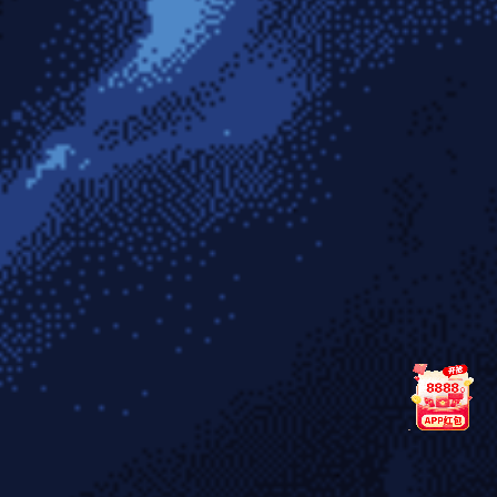
互动内容
提供多种媒体形式如图文、短视频、集锦回顾，
提升2026世界杯足球官网 的平台使用粘性与用
户参与感。